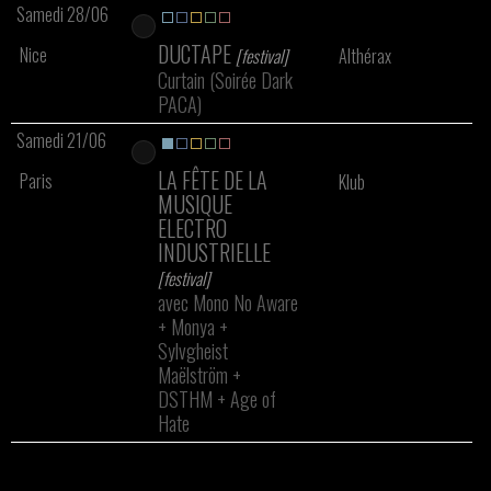
Samedi 28/06
DUCTAPE
Nice
[festival]
Althérax
Curtain (Soirée Dark
PACA)
Samedi 21/06
LA FÊTE DE LA
Paris
Klub
MUSIQUE
ELECTRO
INDUSTRIELLE
[festival]
avec Mono No Aware
+
Monya
+
Sylvgheist
Maëlström
+
DSTHM
+
Age of
Hate