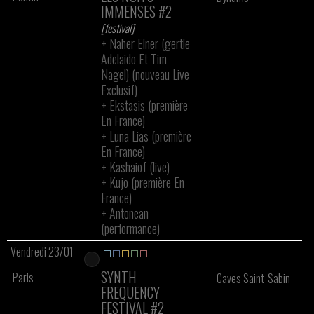
IMMENSES #2
[festival]
+
Naher Einer (gertie
Adelaido Et Tim
Nagel) (nouveau Live
Exclusif)
+
Ekstasis (première
En France)
+
Luna Lias (première
En France)
+
Kashaiof (live)
+
Kujo (première En
France)
+
Antonean
(performance)
Vendredi 23/01
SYNTH
Paris
Caves Saint-Sabin
FREQUENCY
FESTIVAL #2