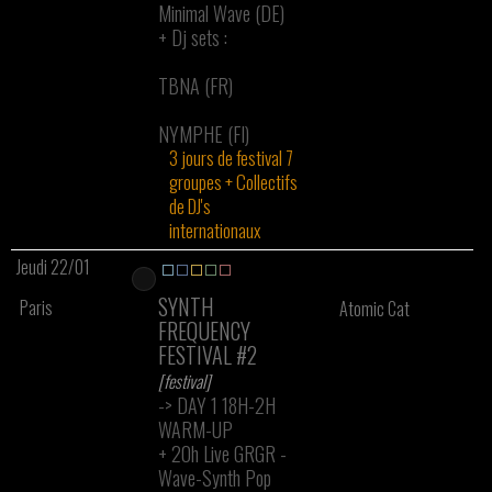
Minimal Wave (DE)
+
Dj sets :
TBNA (FR)
NYMPHE (FI)
3 jours de festival 7
groupes + Collectifs
de DJ's
internationaux
Jeudi 22/01
SYNTH
Paris
Atomic Cat
FREQUENCY
FESTIVAL #2
[festival]
-> DAY 1 18H-2H
WARM-UP
+
20h Live GRGR -
Wave-Synth Pop