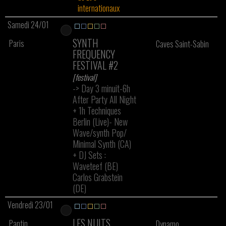
internationaux
Samedi 24/01
SYNTH
Paris
Caves Saint-Sabin
FREQUENCY
FESTIVAL #2
[festival]
-> Day 3 minuit-6h
After Party All Night
+
1h Techniques
Berlin (Live)- New
Wave/synth Pop/
Minimal Synth (CA)
+
DJ Sets :
Waveteef (BE)
Carlos Grabstein
(DE)
Vendredi 23/01
LES NUITS
Pantin
Dynamo