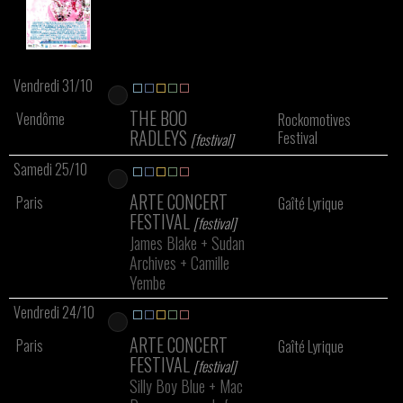
Vendredi 31/10
THE BOO
Vendôme
Rockomotives
RADLEYS
Festival
[festival]
Samedi 25/10
ARTE CONCERT
Paris
Gaîté Lyrique
FESTIVAL
[festival]
James Blake
+
Sudan
Archives
+
Camille
Yembe
Vendredi 24/10
ARTE CONCERT
Paris
Gaîté Lyrique
FESTIVAL
[festival]
Silly Boy Blue
+
Mac