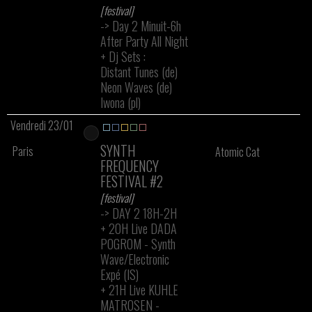
[festival]
-> Day 2 Minuit-6h
After Party All Night
+
Dj Sets :
Distant Tunes (de)
Neon Waves (de)
Iwona (pl)
Vendredi 23/01
SYNTH
Paris
Atomic Cat
FREQUENCY
FESTIVAL #2
[festival]
-> DAY 2 18H-2H
+
20H Live DADA
POGROM - Synth
Wave/Electronic
Expé (IS)
+
21H Live KUHLE
MATROSEN -