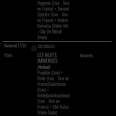
Flagorne (Live - 1ère
en France)
+
Second
Spectre (Live - 1ère
en France)
+
Andres
Komatsu (Vidéo Akt
- Clip De Méryll
Ampe)
Vendredi 17/01
LES NUITS
Paris
Amarres
IMMENSES
[festival]
Prophän (Live)
+
Bride (Live - 1ère en
France)Substencia
(Live)
+
Knifedoutofexistence
(Live - 1ère en
France)
+
Ohii Katya
(Vidéo Balia)