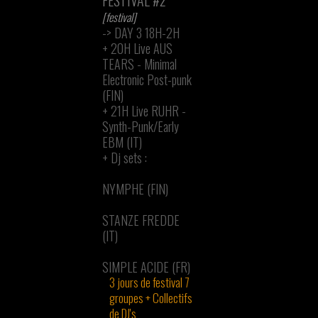
FESTIVAL #2
[festival]
-> DAY 3 18H-2H
+
20H Live AUS
TEARS - Minimal
Electronic Post-punk
(FIN)
+
21H Live RUHR -
Synth-Punk/Early
EBM (IT)
+
Dj sets :
NYMPHE (FIN)
STANZE FREDDE
(IT)
SIMPLE ACIDE (FR)
3 jours de festival 7
groupes + Collectifs
de DJ's