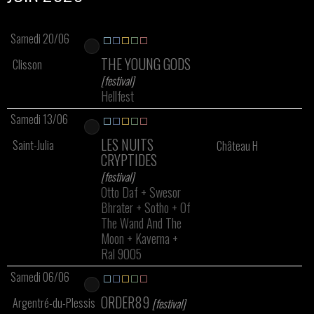
Samedi 20/06
THE YOUNG GODS
Clisson
[festival]
Hellfest
Samedi 13/06
LES NUITS
Saint-Julia
Château H
CRYPTIDES
[festival]
Otto Daf
+
Swesor
Bhrater
+
Sotho
+
Of
The Wand And The
Moon
+
Kaverna
+
Ral 9005
Samedi 06/06
ORDER89
Argentré-du-Plessis
[festival]