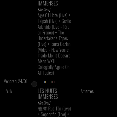
IMMENSES
[festival]
Age Of Hate (Live)
+
Talpah (Live)
+
Gertie
Adelaido (Live - 1ère
en France)
+
The
Undertaker’s Tapes
(Live)
+
Laura Gozlan
(Vidéo - Now You're
Inside Me, It Doesn't
Mean We'll
Collegially Agree On
All Topics)
Vendredi 24/01
LES NUITS
Paris
Amarres
IMMENSES
[festival]
若潭 Ruò Tán (Live)
+
Sopoorific (Live)
+