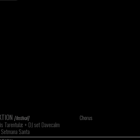
EKTION
[festival]
Chorus
is Tarentulæ
+
DJ set Davecalm
a Setmana Santa