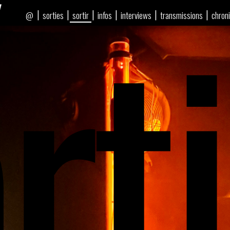
rti
|
|
|
|
|
|
sorties
sortir
infos
interviews
transmissions
chron
@