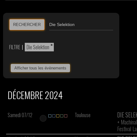
RECHERCHER
×
FILTRE
|
Die Selektion
Afficher tous les évènements
DÉCEMBRE 2024
DIE SEL
Samedi 07/12
Toulouse
+
Machinal
Festival L