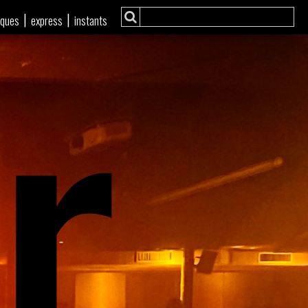
r
|
|
iques
express
instants