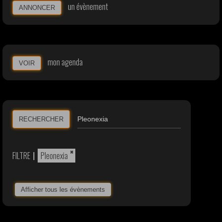
un évènement
ANNONCER
mon agenda
VOIR
RECHERCHER
×
FILTRE
|
Pleonexia
Afficher tous les évènements