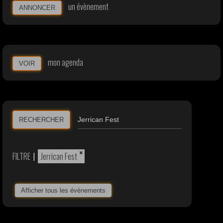
un évènement
ANNONCER
mon agenda
VOIR
RECHERCHER
×
FILTRE
|
Jerrican Fest
Afficher tous les évènements