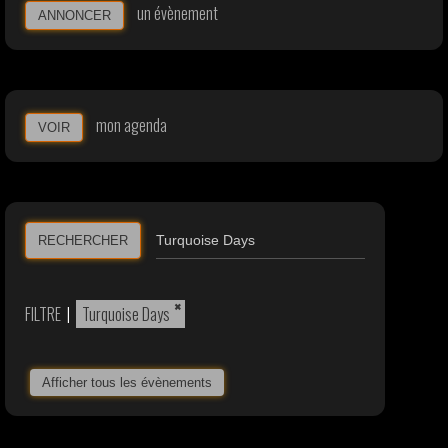
un évènement
ANNONCER
mon agenda
VOIR
RECHERCHER
×
FILTRE
|
Turquoise Days
Afficher tous les évènements