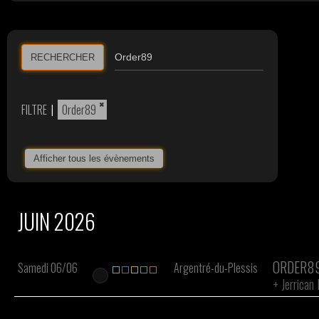
RECHERCHER
×
FILTRE
|
Order89
Afficher tous les évènements
JUIN 2026
ORDER8
Samedi 06/06
Argentré-du-Plessis
+
Jerrican 