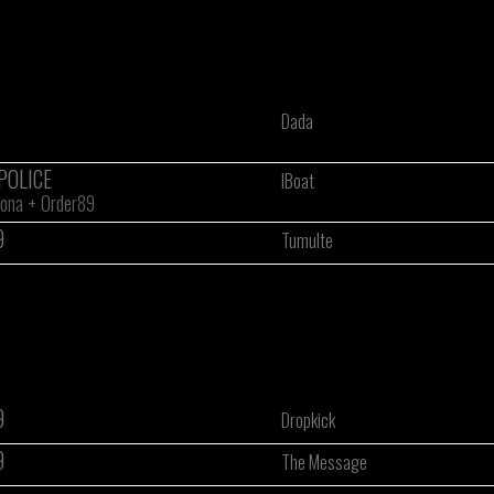
Dada
POLICE
IBoat
ona
+
Order89
9
Tumulte
9
Dropkick
9
The Message