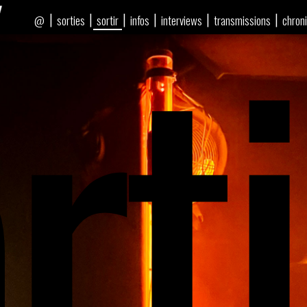
rti
|
|
|
|
|
|
sorties
sortir
infos
interviews
transmissions
chron
@