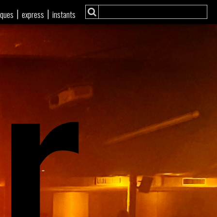
r
|
|
iques
express
instants