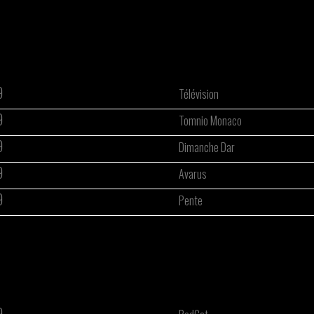
9
Télévision
9
Tomnio Monaco
9
Dimanche Dar
9
Avarus
9
Pente
9