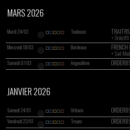
MARS 2026
TRAITRS
Mardi 24/03
Toulouse
+
Order89
FRENCH 
Mercredi 18/03
Bordeaux
+
Sad Mad
ORDER8
Samedi 07/03
Angoulême
JANVIER 2026
ORDER8
Samedi 24/01
Orléans
ORDER8
Vendredi 23/01
Troyes