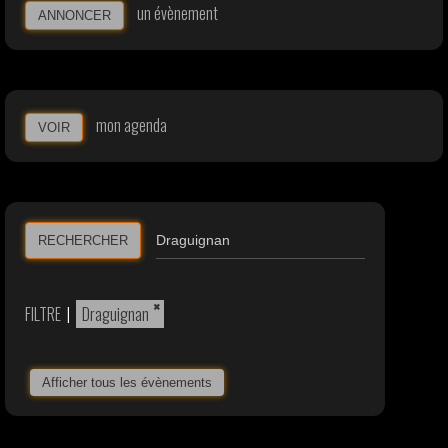
un évènement
ANNONCER
mon agenda
VOIR
RECHERCHER
×
FILTRE
|
Draguignan
Afficher tous les évènements