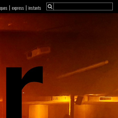
r
|
|
iques
express
instants