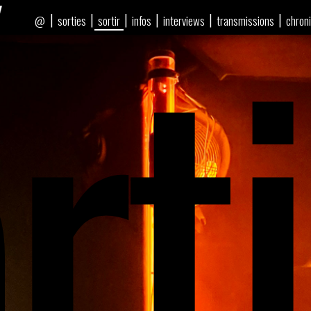
rti
|
|
|
|
|
|
sorties
sortir
infos
interviews
transmissions
chron
@