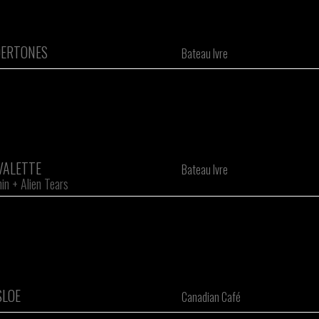
DERTONES
Bateau Ivre
VALETTE
Bateau Ivre
in
+
Alien Tears
SLOE
Canadian Café