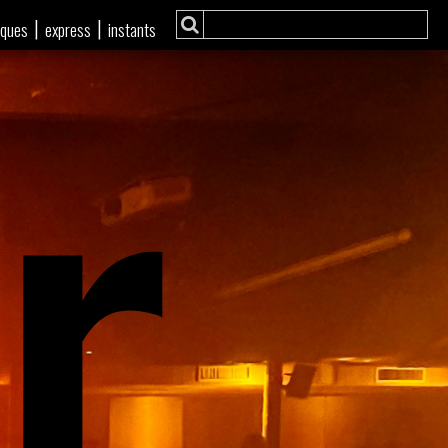
r
|
|
iques
express
instants