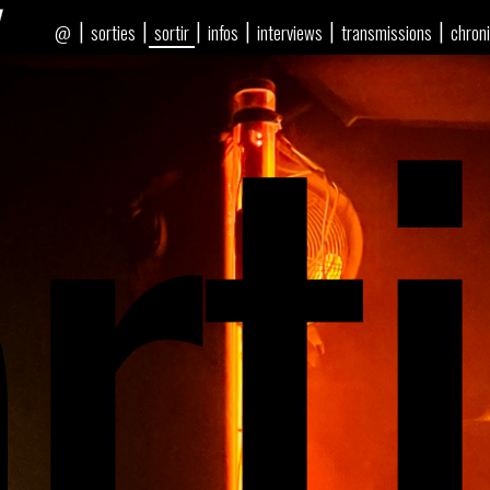
rti
|
|
|
|
|
|
sorties
sortir
infos
interviews
transmissions
chron
@