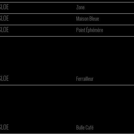
SLOE
Zone
SLOE
Maison Bleue
SLOE
Point Éphémère
SLOE
Ferrailleur
SLOE
Bulle Café