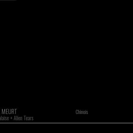
E MEURT
Chinois
laise
+
Alien Tears