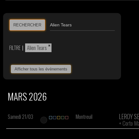
RECHERCHER
×
FILTRE
|
Alien Tears
Afficher tous les évènements
MARS 2026
LEROY S
Samedi 21/03
Montreuil
+
Corto Ma