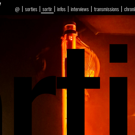
rti
|
|
|
|
|
|
sorties
sortir
infos
interviews
transmissions
chron
@