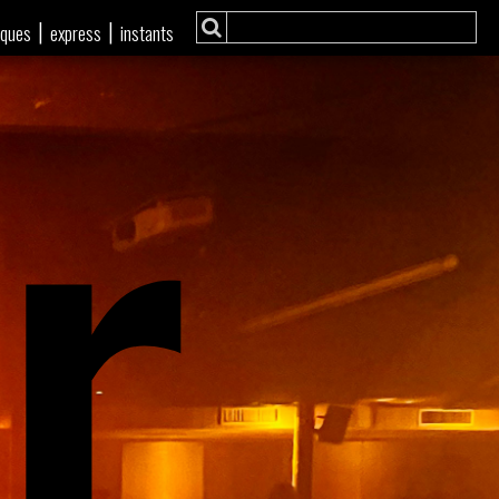
r
|
|
iques
express
instants