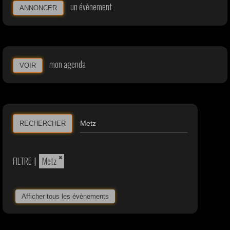
un évènement
ANNONCER
mon agenda
VOIR
RECHERCHER
×
FILTRE
|
Metz
Afficher tous les évènements