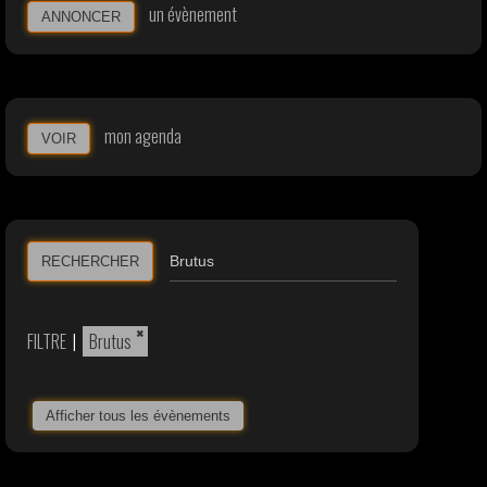
un évènement
ANNONCER
mon agenda
VOIR
RECHERCHER
×
FILTRE
|
Brutus
Afficher tous les évènements