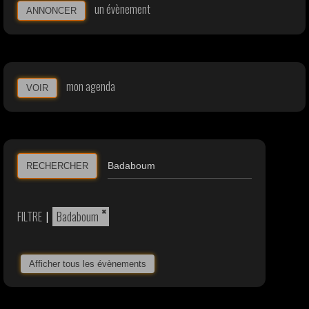
un évènement
ANNONCER
mon agenda
VOIR
RECHERCHER
×
FILTRE
|
Badaboum
Afficher tous les évènements