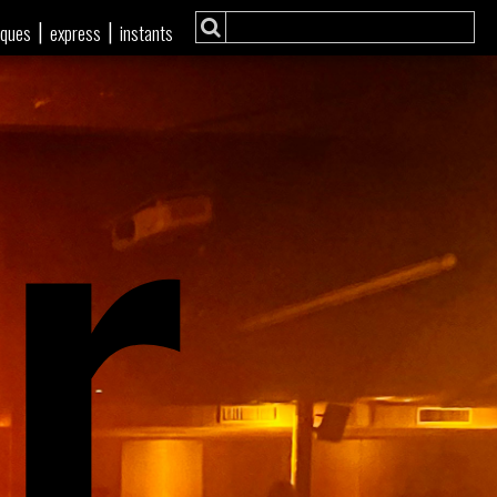
r
|
|
iques
express
instants