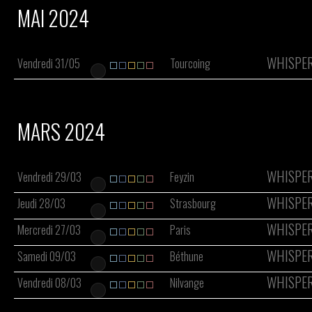
MAI 2024
WHISPER
Vendredi 31/05
Tourcoing
MARS 2024
WHISPER
Vendredi 29/03
Feyzin
WHISPER
Jeudi 28/03
Strasbourg
WHISPER
Mercredi 27/03
Paris
WHISPER
Samedi 09/03
Béthune
WHISPER
Vendredi 08/03
Nilvange