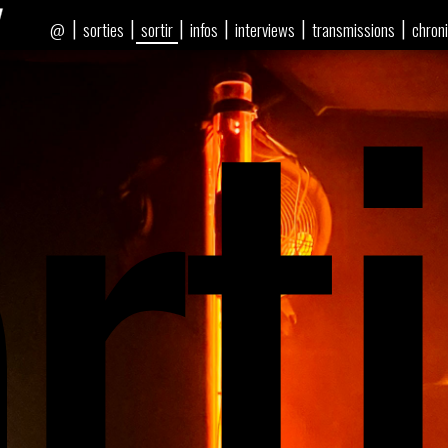
rti
|
|
|
|
|
|
sorties
sortir
infos
interviews
transmissions
chron
@