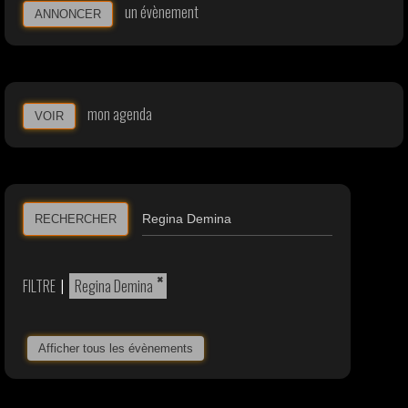
un évènement
ANNONCER
mon agenda
VOIR
RECHERCHER
×
FILTRE
|
Regina Demina
Afficher tous les évènements