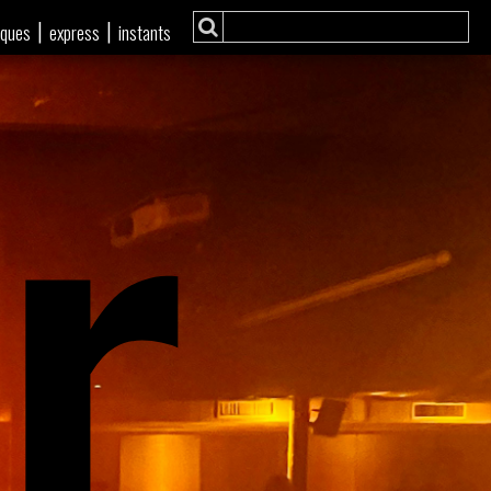
r
|
|
iques
express
instants