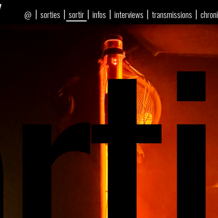
rti
|
|
|
|
|
|
sorties
sortir
infos
interviews
transmissions
chron
@