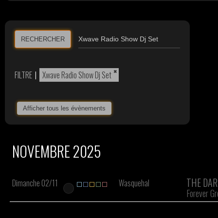
RECHERCHER
×
FILTRE
|
Xwave Radio Show Dj Set
Afficher tous les évènements
NOVEMBRE 2025
THE DAR
Dimanche 02/11
Wasquehal
Forever Gr