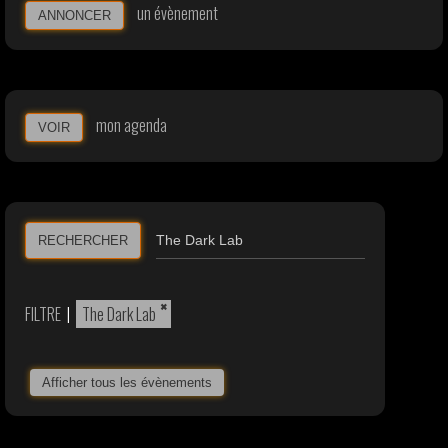
un évènement
ANNONCER
mon agenda
VOIR
RECHERCHER
×
FILTRE
|
The Dark Lab
Afficher tous les évènements