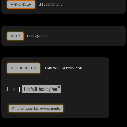
un évènement
ANNONCER
mon agenda
VOIR
RECHERCHER
×
FILTRE
|
This Will Destroy You
Afficher tous les évènements