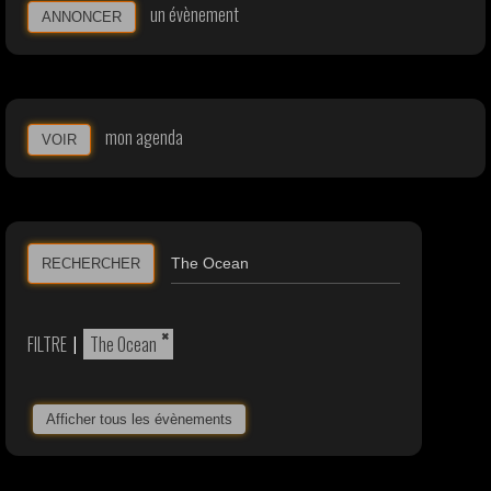
un évènement
ANNONCER
mon agenda
VOIR
RECHERCHER
×
FILTRE
|
The Ocean
Afficher tous les évènements