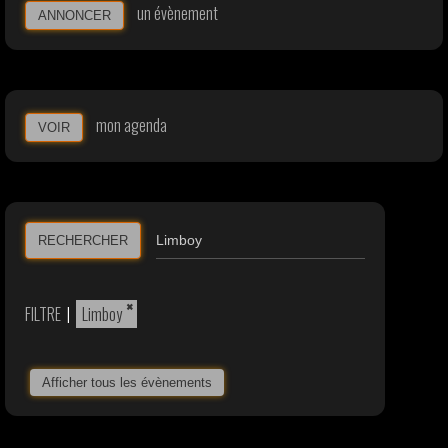
un évènement
ANNONCER
mon agenda
VOIR
RECHERCHER
×
FILTRE
|
Limboy
Afficher tous les évènements