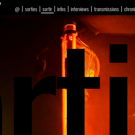
rti
|
|
|
|
|
|
sorties
sortir
infos
interviews
transmissions
chron
@