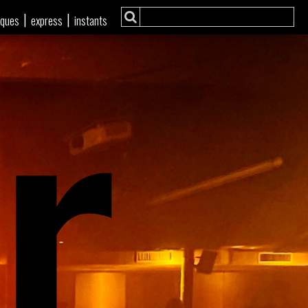
r
|
|
iques
express
instants