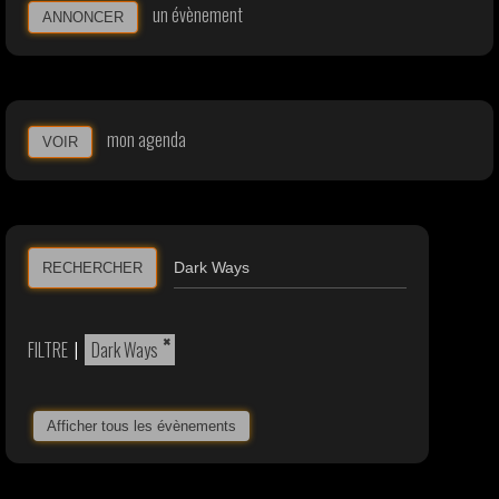
un évènement
ANNONCER
mon agenda
VOIR
RECHERCHER
×
FILTRE
|
Dark Ways
Afficher tous les évènements