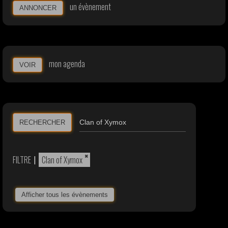
un évènement
ANNONCER
mon agenda
VOIR
RECHERCHER
×
FILTRE
|
Clan of Xymox
Afficher tous les évènements