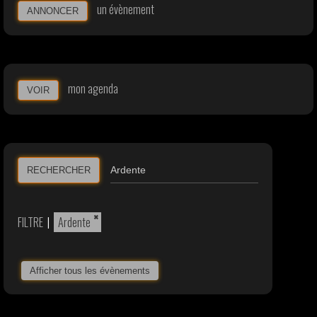
un évènement
ANNONCER
mon agenda
VOIR
RECHERCHER
×
FILTRE
|
Ardente
Afficher tous les évènements