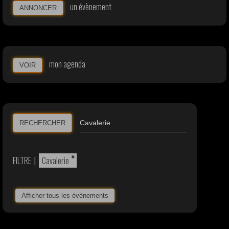
un évènement
ANNONCER
mon agenda
VOIR
RECHERCHER
×
FILTRE
|
Cavalerie
Afficher tous les évènements