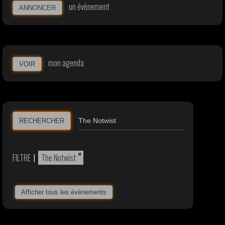
un évènement
ANNONCER
mon agenda
VOIR
RECHERCHER
×
FILTRE
|
The Notwist
Afficher tous les évènements