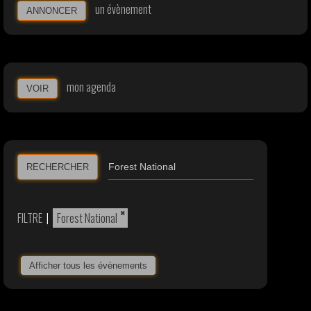
un évènement
ANNONCER
mon agenda
VOIR
RECHERCHER
×
FILTRE
|
Forest National
Afficher tous les évènements