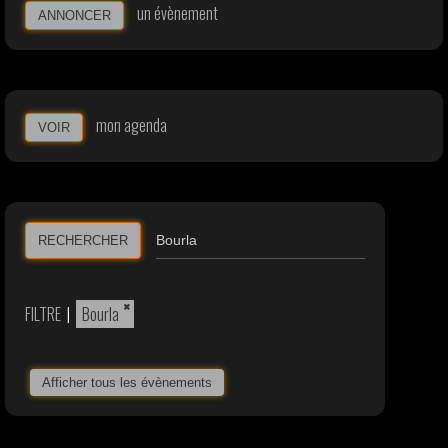
un évènement
ANNONCER
mon agenda
VOIR
RECHERCHER
×
FILTRE
|
Bourla
Afficher tous les évènements