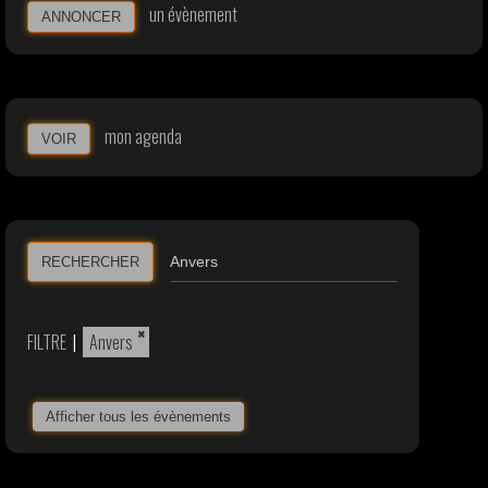
un évènement
ANNONCER
mon agenda
VOIR
RECHERCHER
×
FILTRE
|
Anvers
Afficher tous les évènements