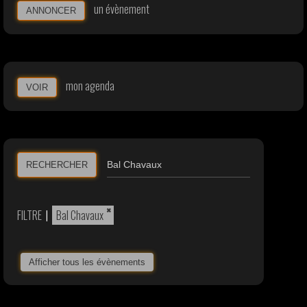
un évènement
ANNONCER
mon agenda
VOIR
RECHERCHER
×
FILTRE
|
Bal Chavaux
Afficher tous les évènements