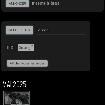
une sortie de disque
ANNONCER
RECHERCHER
×
FILTRE
|
Soisong
Afficher toutes les sorties
MAI 2025