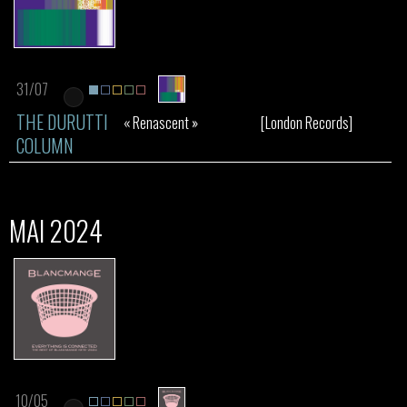
31/07
THE DURUTTI
« Renascent »
[London Records]
COLUMN
MAI 2024
10/05