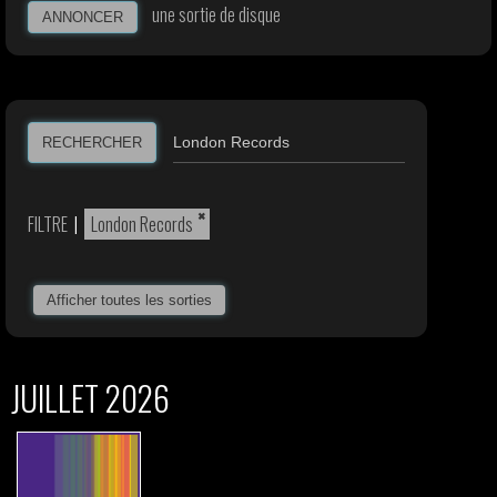
une sortie de disque
ANNONCER
RECHERCHER
×
FILTRE
|
London Records
Afficher toutes les sorties
JUILLET 2026