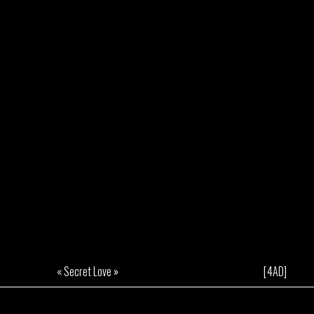
« Secret Love »
[4AD]