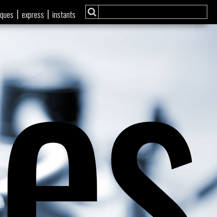
ies
|
|
iques
express
instants