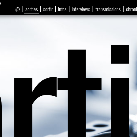
rt
|
|
|
|
|
|
sorties
sortir
infos
interviews
transmissions
chron
@