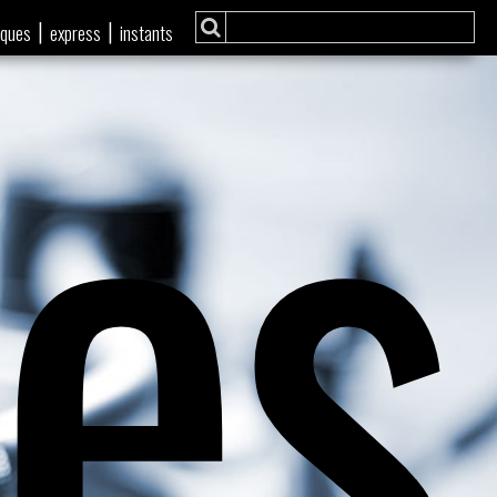
ies
|
|
iques
express
instants