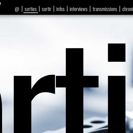
rt
|
|
|
|
|
|
sorties
sortir
infos
interviews
transmissions
chron
@