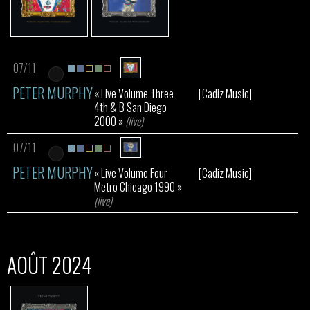
07/11
PETER MURPHY
« Live Volume Three
[Cadiz Music]
4th & B San Diego
2000 »
(live)
07/11
PETER MURPHY
« Live Volume Four
[Cadiz Music]
Metro Chicago 1990 »
(live)
AOÛT 2024