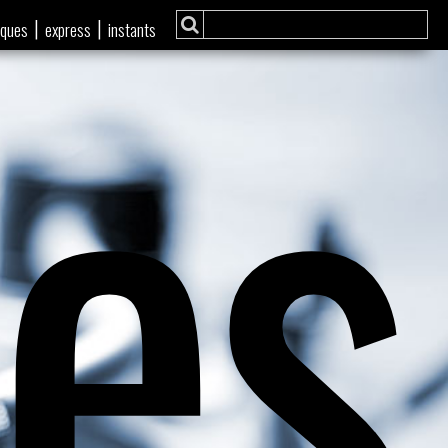
ies
|
|
iques
express
instants