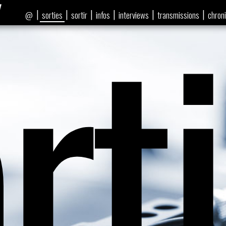
rt
|
|
|
|
|
|
sorties
sortir
infos
interviews
transmissions
chron
@