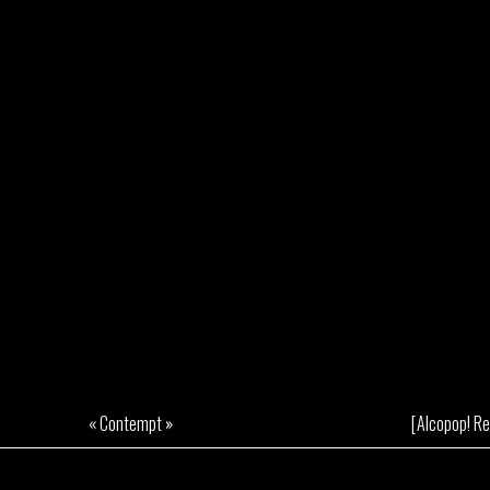
« Contempt »
[Alcopop! R