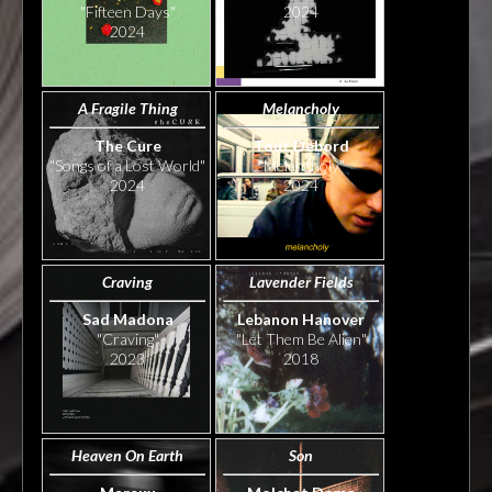
"Fifteen Days"
2024
2024
A Fragile Thing
Melancholy
The Cure
Tout Debord
"Songs of a Lost World"
"Melancholy"
2024
2024
Craving
Lavender Fields
Sad Madona
Lebanon Hanover
"Craving"
"Let Them Be Alien"
2023
2018
Heaven On Earth
Son