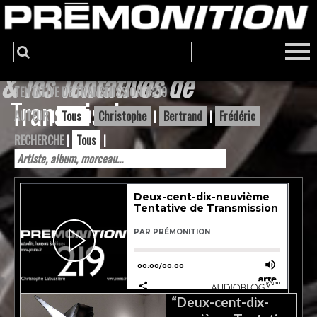
& les Tentatives de
TENTATIVE DE TRANSMISSION #219
Transmission
AUTEUR
|
Tous
|
Christophe
|
Bertrand
|
Frédéric
RECHERCHE
|
Tous
|
“Deux-cent-dix-