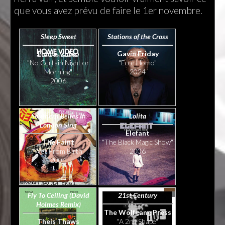
que vous avez prévu de faire le 1er novembre.
Sleep Sweet
Stations of the Cross
Home Video
Gavin Friday
"No Certain Night or
"Ecce Homo"
Morning"
2024
2006
Southern Belles In
Lolita
London Sing
Elefant
The Faint
"The Black Magic Show"
"Wet From Birth"
2006
2004
Fly To Ceiling (David
21st Century
Holmes Remix)
The Wolfgang Press
Theis Thaws
"A 2nd Shape"