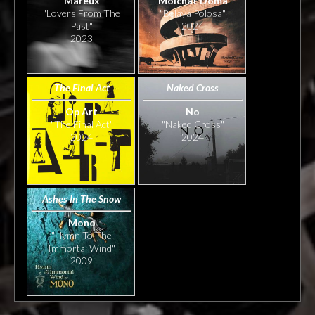
Mareux
Molchat Doma
"Lovers From The
"Belaya Polosa"
Past"
2024
2023
The Final Act
Naked Cross
Op Art
No
"The Final Act"
"Naked Cross"
2024
2024
Ashes In The Snow
Mono
"Hymn To The
Immortal Wind"
2009