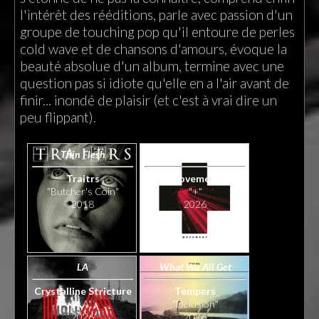
l'intérêt des rééditions, parle avec passion d'un
groupe de touching pop qu'il entoure de perles
cold wave et de chansons d'amours, évoque la
beauté absolue d'un album, termine avec une
question pas si idiote qu'elle en a l'air avant de
finir... inondé de plaisir (et c'est à vrai dire un
peu flippant).
Thin Flesh
New Harbour’s
Traitrs
Movement
"Butcher's Coin"
"+"
2018
2026
LA
What We All Get
Crystalline Stricture
Tempers
"LA"
"Delusion"
2026
2026