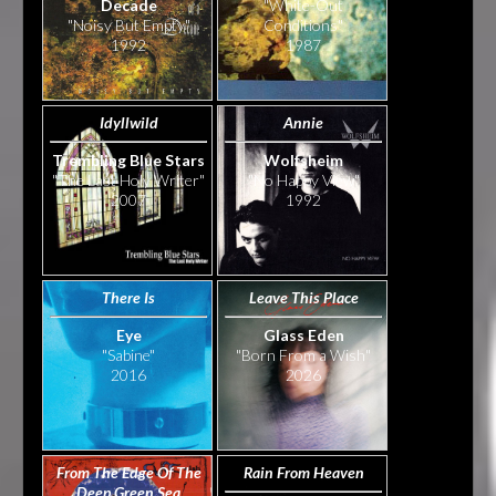
Decade
"White-Out
"Noisy But Empty"
Conditions"
1992
1987
Idyllwild
Annie
Trembling Blue Stars
Wolfsheim
"The Last Holy Writer"
"No Happy View"
2007
1992
There Is
Leave This Place
Eye
Glass Eden
"Sabine"
"Born From a Wish"
2016
2026
From The Edge Of The
Rain From Heaven
Deep Green Sea