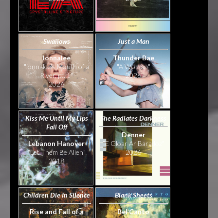
Swallows
Just a Man
Ionnalee
Thunder Bae
"ionnalee's Mouth of a
"A Woman"
River, pt. 1"
2026
2026
Kiss Me Until My Lips
She Radiates Darkness
Fall Off
Denner
Lebanon Hanover
"E Gloar Ar Baradoz"
"Let Them Be Alien"
2026
2018
Children Die In Silence
Blank Sheets
Rise and Fall of a
Bel Canto