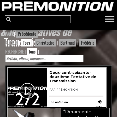
& les Tentatives de
PAGE
|
Précédente
Transmission
AUTEUR
|
Tous
|
Christophe
|
Bertrand
|
Frédéric
RECHERCHE
|
Tous
|
“Deux-cent-