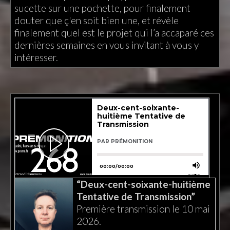
sucette sur une pochette, pour finalement
douter que ç'en soit bien une, et révèle
finalement quel est le projet qui l’a accaparé ces
dernières semaines en vous invitant à vous y
intéresser.
“Deux-cent-soixante-huitième
Tentative de Transmission”
Première transmission le 10 mai
2026.