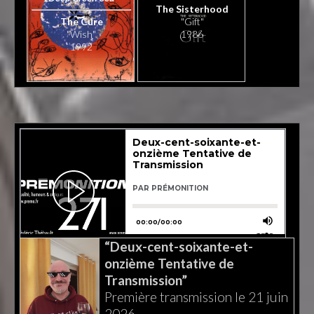
The Sisterhood
The Cure
"Gift"
"Wish"
1986
1992
“Deux-cent-soixante-et-
onzième Tentative de
Transmission”
Première transmission le 21 juin
2026.