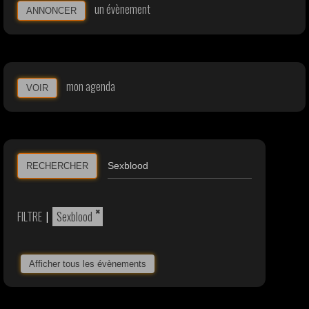
un évènement
ANNONCER
mon agenda
VOIR
RECHERCHER
×
FILTRE
|
Sexblood
Afficher tous les évènements