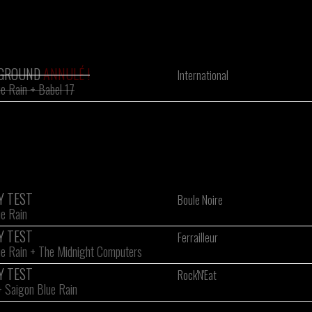
 GROUND
ANNULÉ !
International
e Rain
+
Babel 17
Y TEST
Boule Noire
e Rain
Y TEST
Ferrailleur
e Rain
+
The Midnight Computers
Y TEST
Rock'N'Eat
+
Saigon Blue Rain