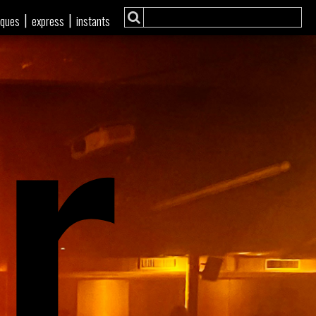
r
|
|
iques
express
instants