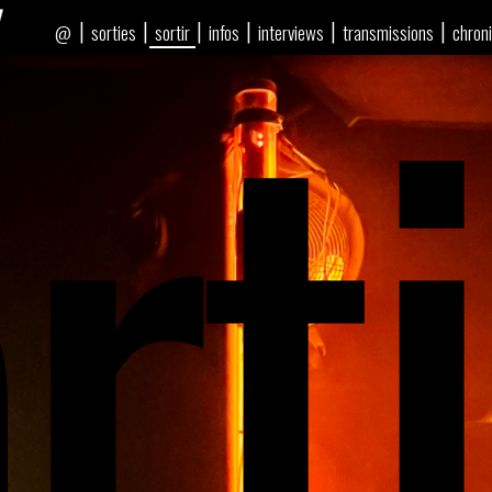
rti
|
|
|
|
|
|
sorties
sortir
infos
interviews
transmissions
chron
@