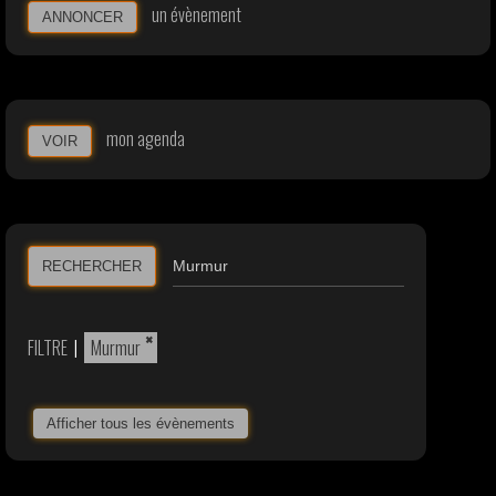
un évènement
ANNONCER
mon agenda
VOIR
RECHERCHER
×
FILTRE
|
Murmur
Afficher tous les évènements