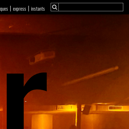
r
|
|
iques
express
instants