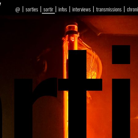
rti
|
|
|
|
|
|
sorties
sortir
infos
interviews
transmissions
chron
@