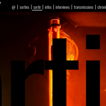
rti
|
|
|
|
|
|
sorties
sortir
infos
interviews
transmissions
chron
@