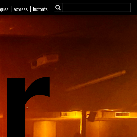
r
|
|
iques
express
instants