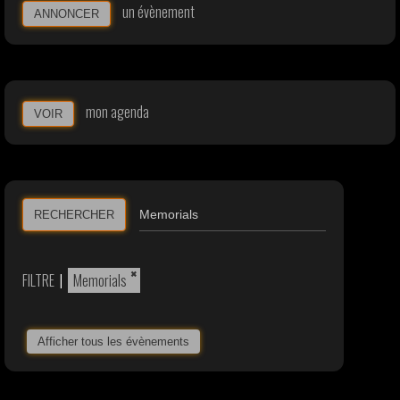
un évènement
ANNONCER
mon agenda
VOIR
RECHERCHER
×
FILTRE
|
Memorials
Afficher tous les évènements