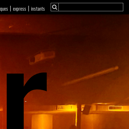
r
|
|
iques
express
instants