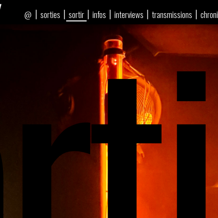
rti
|
|
|
|
|
|
sorties
sortir
infos
interviews
transmissions
chron
@