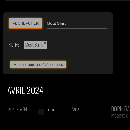
RECHERCHER
×
FILTRE
|
Meat Shirt
Afficher tous les évènements
AVRIL 2024
BORN BA
Jeudi 25/04
Paris
Magnetix