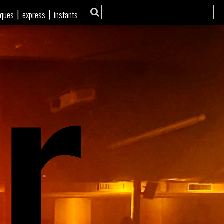
r
|
|
iques
express
instants