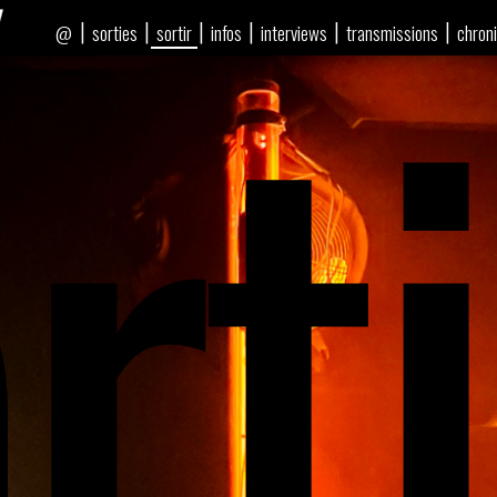
rti
|
|
|
|
|
|
sorties
sortir
infos
interviews
transmissions
chron
@