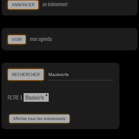
un évènement
ANNONCER
mon agenda
VOIR
RECHERCHER
×
FILTRE
|
Maulwürfe
Afficher tous les évènements