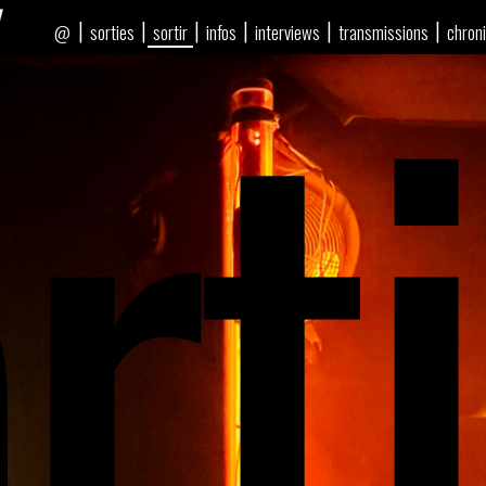
rti
|
|
|
|
|
|
sorties
sortir
infos
interviews
transmissions
chron
@