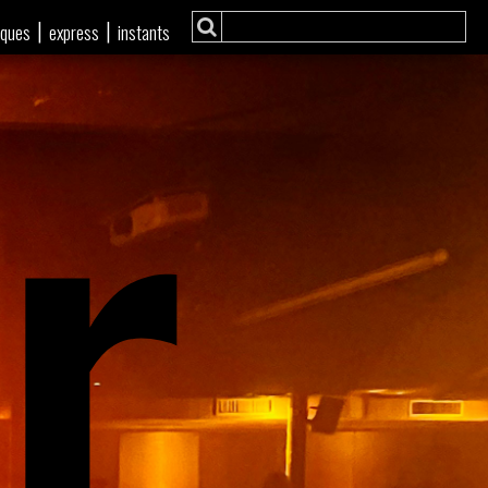
r
|
|
iques
express
instants