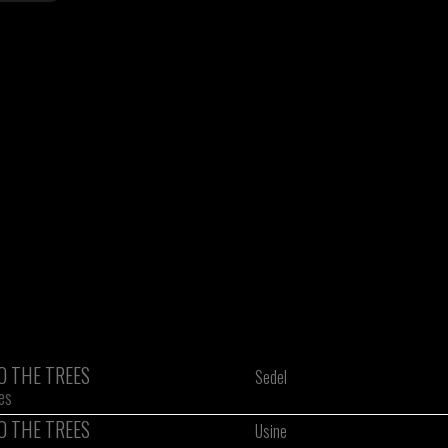
O THE TREES
Sedel
es
O THE TREES
Usine