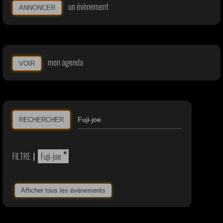
un évènement
ANNONCER
mon agenda
VOIR
RECHERCHER
×
FILTRE
|
Fuji-joe
Afficher tous les évènements