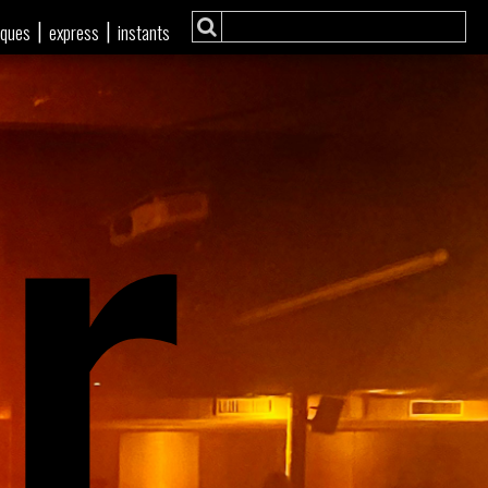
r
|
|
iques
express
instants