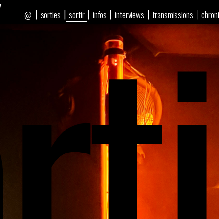
rti
|
|
|
|
|
|
sorties
sortir
infos
interviews
transmissions
chron
@