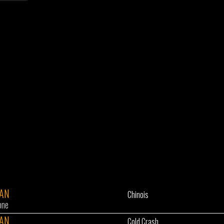
GAN
Chinois
one
GAN
Cold Crash